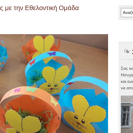
ς με την Εθελοντική Ομάδα
Σας κ
Ησυχα
και ευ
να απο