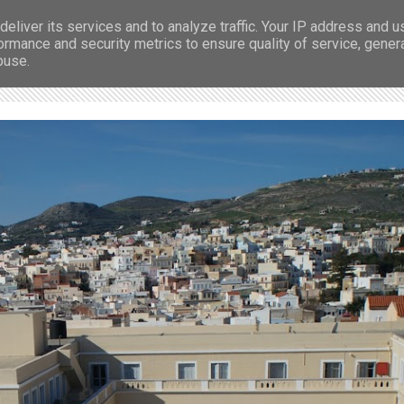
eliver its services and to analyze traffic. Your IP address and 
Παναγία της Ελπίδος" Ιεράς Μονής Αδελ
ormance and security metrics to ensure quality of service, gene
buse.
Μονάδα Φροντίδας Ηλικιωμένων