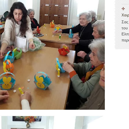
Χαιρ
Σας
του
Ελπ
περ