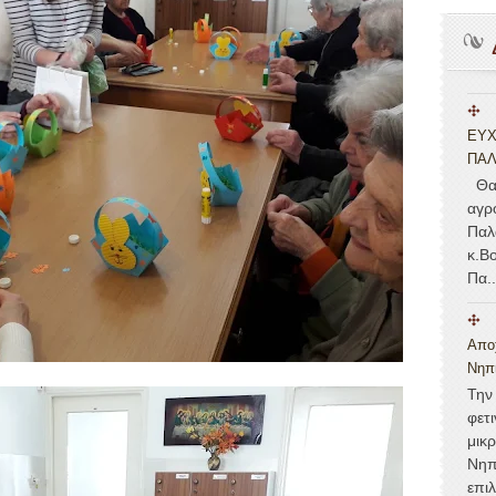
ΕΥΧ
ΠΑ
Θα 
αγρ
Παλ
κ.Β
Πα..
Αποχ
Νηπ
Την
φετ
μικρ
Νηπ
επιλ