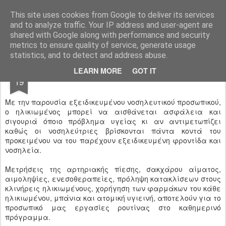
Ησυχαστήριο "Παναγία της Ελπίδος" Ιεράς Μονής Αδελφών του Ελέους
This site uses cookies from Google to deliver its services
and to analyze traffic. Your IP address and user-agent are
shared with Google along with performance and security
metrics to ensure quality of service, generate usage
statistics, and to detect and address abuse.
OCT
LEARN MORE
GOT IT
ΝΟΣΗΛΕΥΤΙΚΕΣ ΥΠΗΡΕΣΙΕΣ
19
Με την παρουσία εξειδικευμένου νοσηλευτικού προσωπικού,
ο ηλικιωμένος μπορεί να αισθάνεται ασφάλεια και
σιγουριά όποιο πρόβλημα υγείας κι αν αντιμετωπίζει
καθώς οι νοσηλεύτριες βρίσκονται πάντα κοντά του
προκειμένου να του παρέχουν εξειδικευμένη φροντίδα και
νοσηλεία.
Μετρήσεις της αρτηριακής πίεσης, σακχάρου αίματος,
αιμοληψίες, ενεσοθεραπείες, πρόληψη κατακλίσεων στους
κλινήρεις ηλικιωμένους, χορήγηση των φαρμάκων του κάθε
ηλικιωμένου, μπάνια και ατομική υγιεινή, αποτελούν για το
προσωπικό μας εργασίες ρουτίνας στο καθημερινό
πρόγραμμα.