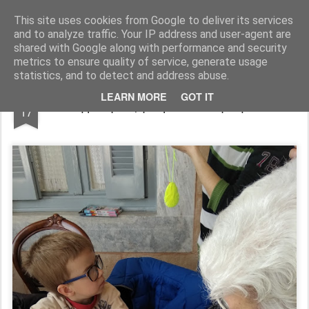
Ησυχαστήριο "Παναγία της Ελπίδος" Ιεράς Μονής Αδελφών του Ελέους
This site uses cookies from Google to deliver its services
and to analyze traffic. Your IP address and user-agent are
shared with Google along with performance and security
metrics to ensure quality of service, generate usage
statistics, and to detect and address abuse.
APR
LEARN MORE
GOT IT
Ζωγραφική μικρών και μεγάλων
17